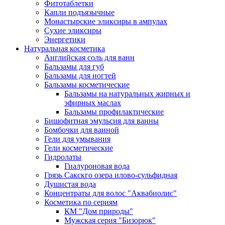
Фитотаблетки
Капли подъязычные
Монастырские эликсиры в ампулах
Сухие эликсиры
Энергетики
Натуральная косметика
Английская соль для ванн
Бальзамы для губ
Бальзамы для ногтей
Бальзамы косметические
Бальзамы на натуральных жирных и
эфирных маслах
Бальзамы профилактические
Бишофитная эмульсия для ванны
Бомбочки для ванной
Гели для умывания
Гели косметические
Гидролаты
Гиалуроновая вода
Грязь Сакскго озера илово-сульфидная
Душистая вода
Концентраты для волос "Аквабиолис"
Косметика по сериям
КМ "Дом природы"
Мужская серия "Бизорюк"