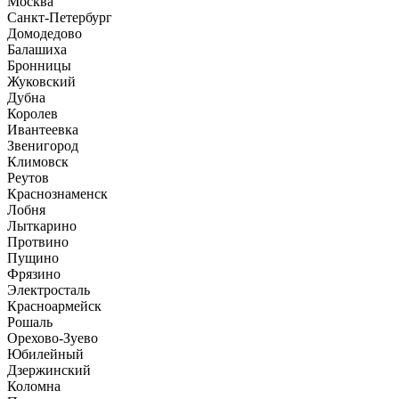
Москва
Санкт-Петербург
Домодедово
Балашиха
Бронницы
Жуковский
Дубна
Королев
Ивантеевка
Звенигород
Климовск
Реутов
Краснознаменск
Лобня
Лыткарино
Протвино
Пущино
Фрязино
Электросталь
Красноармейск
Рошаль
Орехово-Зуево
Юбилейный
Дзержинский
Коломна