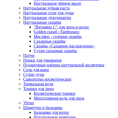
Натуральное чёрное мыло
Натуральная зубная паста
Натуральные гели для душа
Натуральные дезодоранты
Натуральные скрабы
"Витамин С" для лица и волос
Golden скраб «Tambusun»
Масляно - солевые скрабы
Сахарные скрабы
Скрабы «Сахарное наслаждение»
Сухие сахарные скрабы
Патчи
Пенки для умывания
Подарочные наборы натуральной косметики
Соль для ванн
Сухие духи
Сыворотки косметические
Термальная вода
Тоники для лица
Косметические тоники
Мицеллярная вода для лица
Убтан
Шампуни и бальзамы
Бальзамы для волос
Натуральные шампуни