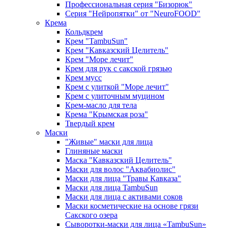
Профессиональная серия "Бизорюк"
Серия "Нейропятки" от "NeuroFOOD"
Крема
Кольдкрем
Крем "TambuSun"
Крем "Кавказский Целитель"
Крем "Море лечит"
Крем для рук с сакской грязью
Крем мусс
Крем с улиткой "Море лечит"
Крем с улиточным муцином
Крем-масло для тела
Крема "Крымская роза"
Твердый крем
Маски
"Живые" маски для лица
Глиняные маски
Маска "Кавказский Целитель"
Маски для волос "Аквабиолис"
Маски для лица "Травы Кавказа"
Маски для лица TambuSun
Маски для лица с активами соков
Маски косметические на основе грязи
Сакского озера
Сыворотки-маски для лица «TambuSun»