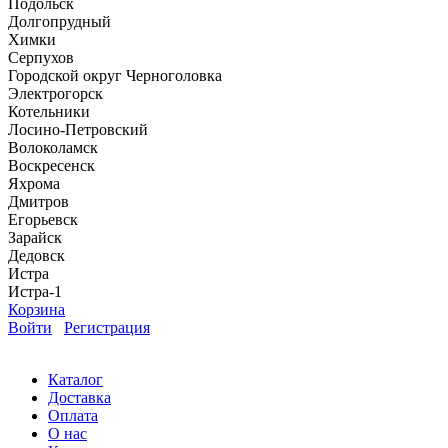
Подольск
Долгопрудный
Химки
Серпухов
Городской округ Черноголовка
Электрогорск
Котельники
Лосино-Петровский
Волоколамск
Воскресенск
Яхрома
Дмитров
Егорьевск
Зарайск
Дедовск
Истра
Истра-1
Корзина
Войти
Регистрация
Каталог
Доставка
Оплата
О нас