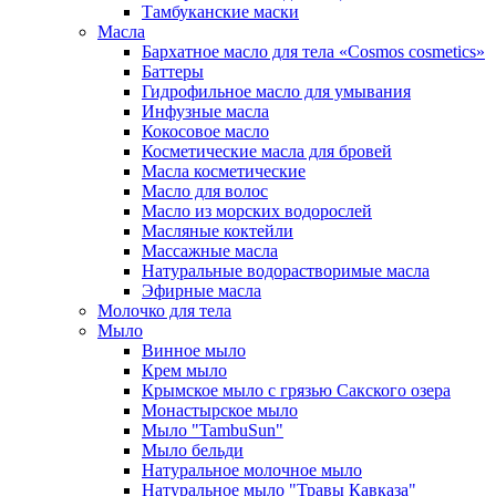
Тамбуканские маски
Масла
Бархатное масло для тела «Cosmos cosmetics»
Баттеры
Гидрофильное масло для умывания
Инфузные масла
Кокосовое масло
Косметические масла для бровей
Масла косметические
Масло для волос
Масло из морских водорослей
Масляные коктейли
Массажные масла
Натуральные водорастворимые масла
Эфирные масла
Молочко для тела
Мыло
Винное мыло
Крем мыло
Крымское мыло с грязью Сакского озера
Монастырское мыло
Мыло "TambuSun"
Мыло бельди
Натуральное молочное мыло
Натуральное мыло "Травы Кавказа"