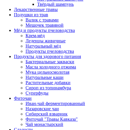
Твёрдый шампунь
Лекарственные травы
Подушки из трав
Валик с травами
Мешочек травяной
Мёд и продукты пчеловодства
Крем-мёд
Леденцы живичные
Натуральный мёд
Продукты пчеловодства
Продукты для здорового питания
Бактериальные закваски
Масла холодного отжима
Мука цельносмолотая
Натуральные каши
Растительные добавки
Сироп из топинамбура
Суперфуды
Фиточаи
Иван-чай ферментированный
Назаровские чаи
Сибирский взварник
Фиточай "Травы Кавказа"
Чай монастырский
Сладости