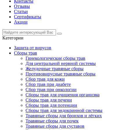
Контакты
Отзывы
Статьи
Сертификаты
Акции
Категории
Защита от вирусов
Сборы трав
Гинекологические сборы трав
Для центральной нервной системы
Желудочные травяные сборы
Противовирусные травяные сборы
Сбор трав для кожи
Сбор трав при диабете
Сбор трав при онкологии
Сборы трав для очищения организма
Сборы трав для печени
Сборы трав для потенции
Сборы трав для эндокринной системы
Травяные сборы для бронхов и лёгких
Травяные сборы для почек
Травяные сборы для суставов