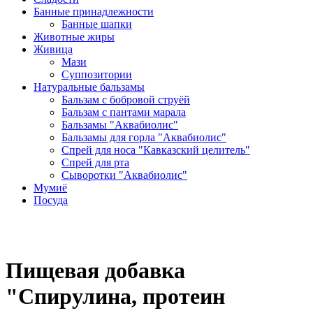
Банные принадлежности
Банные шапки
Животные жиры
Живица
Мази
Суппозитории
Натуральные бальзамы
Бальзам с бобровой струёй
Бальзам с пантами марала
Бальзамы "Аквабиолис"
Бальзамы для горла "Аквабиолис"
Спрей для носа "Кавказский целитель"
Спрей для рта
Сыворотки "Аквабиолис"
Мумиё
Посуда
Пищевая добавка
"Спирулина, протеин