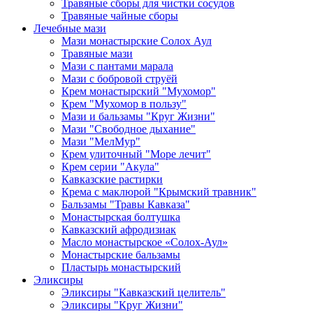
Травяные сборы для чистки сосудов
Травяные чайные сборы
Лечебные мази
Мази монастырские Солох Аул
Травяные мази
Мази с пантами марала
Мази с бобровой струёй
Крем монастырский "Мухомор"
Крем "Мухомор в пользу"
Мази и бальзамы "Круг Жизни"
Мази "Свободное дыхание"
Мази "МелМур"
Крем улиточный "Море лечит"
Крем серии "Акула"
Кавказские растирки
Крема с маклюрой "Крымский травник"
Бальзамы "Травы Кавказа"
Монастырская болтушка
Кавказский афродизиак
Масло монастырское «Солох-Аул»
Монастырские бальзамы
Пластырь монастырский
Эликсиры
Эликсиры "Кавказский целитель"
Эликсиры "Круг Жизни"