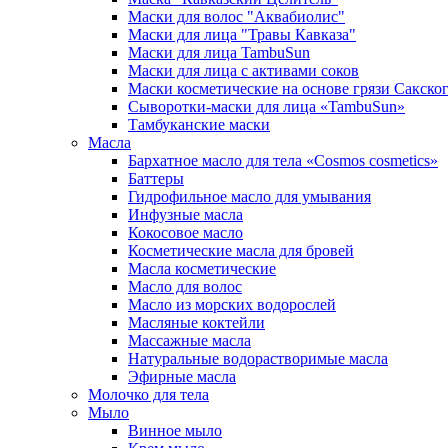
Маски для волос "Аквабиолис"
Маски для лица "Травы Кавказа"
Маски для лица TambuSun
Маски для лица с активами соков
Маски косметические на основе грязи Сакског
Сыворотки-маски для лица «TambuSun»
Тамбуканские маски
Масла
Бархатное масло для тела «Cosmos cosmetics»
Баттеры
Гидрофильное масло для умывания
Инфузные масла
Кокосовое масло
Косметические масла для бровей
Масла косметические
Масло для волос
Масло из морских водорослей
Масляные коктейли
Массажные масла
Натуральные водорастворимые масла
Эфирные масла
Молочко для тела
Мыло
Винное мыло