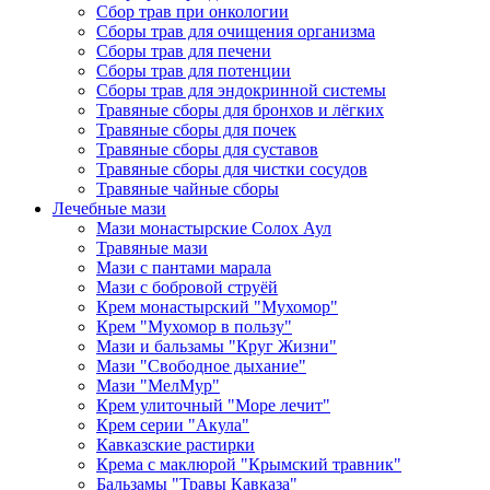
Сбор трав при онкологии
Сборы трав для очищения организма
Сборы трав для печени
Сборы трав для потенции
Сборы трав для эндокринной системы
Травяные сборы для бронхов и лёгких
Травяные сборы для почек
Травяные сборы для суставов
Травяные сборы для чистки сосудов
Травяные чайные сборы
Лечебные мази
Мази монастырские Солох Аул
Травяные мази
Мази с пантами марала
Мази с бобровой струёй
Крем монастырский "Мухомор"
Крем "Мухомор в пользу"
Мази и бальзамы "Круг Жизни"
Мази "Свободное дыхание"
Мази "МелМур"
Крем улиточный "Море лечит"
Крем серии "Акула"
Кавказские растирки
Крема с маклюрой "Крымский травник"
Бальзамы "Травы Кавказа"