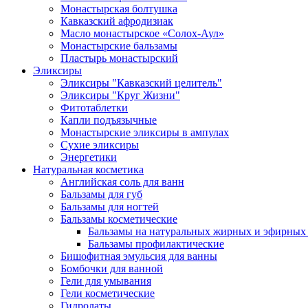
Монастырская болтушка
Кавказский афродизиак
Масло монастырское «Солох-Аул»
Монастырские бальзамы
Пластырь монастырский
Эликсиры
Эликсиры "Кавказский целитель"
Эликсиры "Круг Жизни"
Фитотаблетки
Капли подъязычные
Монастырские эликсиры в ампулах
Сухие эликсиры
Энергетики
Натуральная косметика
Английская соль для ванн
Бальзамы для губ
Бальзамы для ногтей
Бальзамы косметические
Бальзамы на натуральных жирных и эфирных
Бальзамы профилактические
Бишофитная эмульсия для ванны
Бомбочки для ванной
Гели для умывания
Гели косметические
Гидролаты