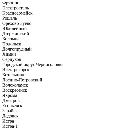
Фрязино
Электросталь
Красноармейск
Рошаль
Орехово-Зуево
Юбилейный
Дзержинский
Коломна
Подольск
Долгопрудный
Химки
Серпухов
Городской округ Черноголовка
Электрогорск
Котельники
Лосино-Петровский
Волоколамск
Воскресенск
Яхрома
Дмитров
Егорьевск
Зарайск
Дедовск
Истра
Истра-1