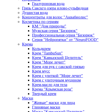
Гиалуроновая вода
Грязь Сакскго озера илово-сульфидная
Душистая вода
Концентраты для волос "Аквабиолис"
Косметика по сериям
КМ "Дом природы"
Мужская серия "Бизорюк"
Профессиональная серия "Бизорюк"
Серия "Нейропятки" от "NeuroFOOD"
Крема
Кольдкрем
Крем "TambuSun"
Крем "Кавказский Целитель"
Крем "Море лечит"
Крем для рук с сакской грязью
Крем мусс
Крем с улиткой "Море лечит"
Крем с улиточным муцином
Крем-масло для тела
Крема "Крымская роза"
Твердый крем
Маски
"Живые" маски для лица
Глиняные маски
Маска "Кавказский Целитель"