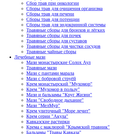
Сбор трав при онкологии
Сборы трав для очищения организма
Сборы трав для печени
Сборы трав для потенции
Сборы трав для эндокринной системы
Травяные сборы для бронхов и лёгких
Травяные сборы для почек
Травяные сборы для суставов
Травяные сборы для чистки сосудов
Травяные чайные сборы
Лечебные мази
Мази монастырские Солох Аул
Травяные мази
Мази с пантами марала
Мази с бобровой струёй
Крем монастырский "Мухомор"
Крем "Мухомор в пользу"
Мази и бальзамы "Круг Жизни"
Мази "Свободное дыхание"
Мази "МелМур"
Крем улиточный "Море лечит"
Крем серии "Акула"
Кавказские растирки
Крема с маклюрой "Крымский травник"
Бальзамы "Травы Кавказа"