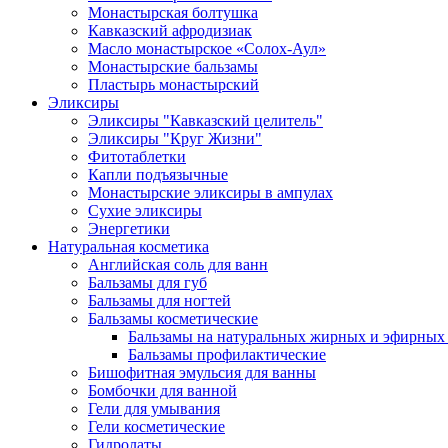
Монастырская болтушка
Кавказский афродизиак
Масло монастырское «Солох-Аул»
Монастырские бальзамы
Пластырь монастырский
Эликсиры
Эликсиры "Кавказский целитель"
Эликсиры "Круг Жизни"
Фитотаблетки
Капли подъязычные
Монастырские эликсиры в ампулах
Сухие эликсиры
Энергетики
Натуральная косметика
Английская соль для ванн
Бальзамы для губ
Бальзамы для ногтей
Бальзамы косметические
Бальзамы на натуральных жирных и эфирных
Бальзамы профилактические
Бишофитная эмульсия для ванны
Бомбочки для ванной
Гели для умывания
Гели косметические
Гидролаты