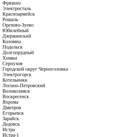
Фрязино
Электросталь
Красноармейск
Рошаль
Орехово-Зуево
Юбилейный
Дзержинский
Коломна
Подольск
Долгопрудный
Химки
Серпухов
Городской округ Черноголовка
Электрогорск
Котельники
Лосино-Петровский
Волоколамск
Воскресенск
Яхрома
Дмитров
Егорьевск
Зарайск
Дедовск
Истра
Истра-1