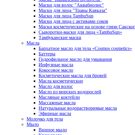
Маски для волос "Аквабиолис"
Маски для лица "Травы Кавказа"
Маски для лица TambuSun
Маски для лица с активами соков
Маски косметические на основе грязи Сакског
Сыворотки-маски для лица «TambuSun»
Тамбуканские маски
Масла
Бархатное масло для тела «Cosmos cosmetics»
Баттеры
Гидрофильное масло для умывания
Инфузные масла
Кокосовое масло
Косметические масла для бровей
Масла косметические
Масло для волос
Масло из морских водорослей
Масляные коктейли
Массажные масла
Натуральные водорастворимые масла
Эфирные масла
Молочко для тела
Мыло
Винное мыло