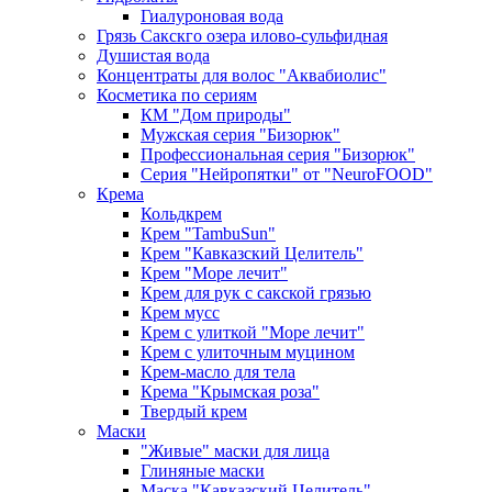
Гиалуроновая вода
Грязь Сакскго озера илово-сульфидная
Душистая вода
Концентраты для волос "Аквабиолис"
Косметика по сериям
КМ "Дом природы"
Мужская серия "Бизорюк"
Профессиональная серия "Бизорюк"
Серия "Нейропятки" от "NeuroFOOD"
Крема
Кольдкрем
Крем "TambuSun"
Крем "Кавказский Целитель"
Крем "Море лечит"
Крем для рук с сакской грязью
Крем мусс
Крем с улиткой "Море лечит"
Крем с улиточным муцином
Крем-масло для тела
Крема "Крымская роза"
Твердый крем
Маски
"Живые" маски для лица
Глиняные маски
Маска "Кавказский Целитель"