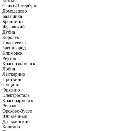
Москва
Санкт-Петербург
Домодедово
Балашиха
Бронницы
Жуковский
Дубна
Королев
Ивантеевка
Звенигород
Климовск
Реутов
Краснознаменск
Лобня
Лыткарино
Протвино
Пущино
Фрязино
Электросталь
Красноармейск
Рошаль
Орехово-Зуево
Юбилейный
Дзержинский
Коломна