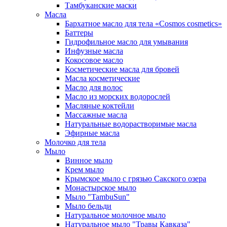
Тамбуканские маски
Масла
Бархатное масло для тела «Cosmos cosmetics»
Баттеры
Гидрофильное масло для умывания
Инфузные масла
Кокосовое масло
Косметические масла для бровей
Масла косметические
Масло для волос
Масло из морских водорослей
Масляные коктейли
Массажные масла
Натуральные водорастворимые масла
Эфирные масла
Молочко для тела
Мыло
Винное мыло
Крем мыло
Крымское мыло с грязью Сакского озера
Монастырское мыло
Мыло "TambuSun"
Мыло бельди
Натуральное молочное мыло
Натуральное мыло "Травы Кавказа"