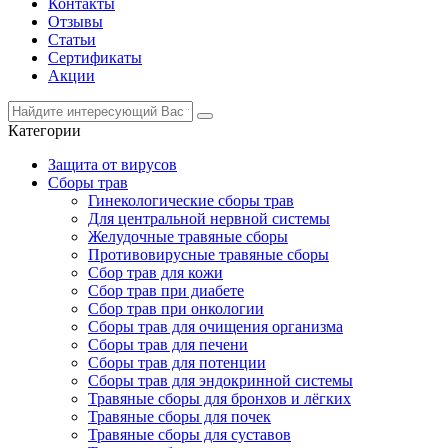
Контакты
Отзывы
Статьи
Сертификаты
Акции
Категории
Защита от вирусов
Сборы трав
Гинекологические сборы трав
Для центральной нервной системы
Желудочные травяные сборы
Противовирусные травяные сборы
Сбор трав для кожи
Сбор трав при диабете
Сбор трав при онкологии
Сборы трав для очищения организма
Сборы трав для печени
Сборы трав для потенции
Сборы трав для эндокринной системы
Травяные сборы для бронхов и лёгких
Травяные сборы для почек
Травяные сборы для суставов