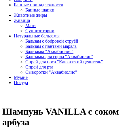
Банные принадлежности
Банные шапки
Животные жиры
Живица
Мази
Суппозитории
Натуральные бальзамы
Бальзам с бобровой струёй
Бальзам с пантами марала
Бальзамы "Аквабиолис"
Бальзамы для горла "Аквабиолис"
Спрей для носа "Кавказский целитель"
Спрей для рта
Сыворотки "Аквабиолис"
Мумиё
Посуда
Шампунь VANILLA с соком
арбуза