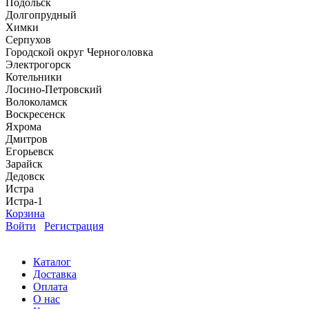
Подольск
Долгопрудный
Химки
Серпухов
Городской округ Черноголовка
Электрогорск
Котельники
Лосино-Петровский
Волоколамск
Воскресенск
Яхрома
Дмитров
Егорьевск
Зарайск
Дедовск
Истра
Истра-1
Корзина
Войти
Регистрация
Каталог
Доставка
Оплата
О нас