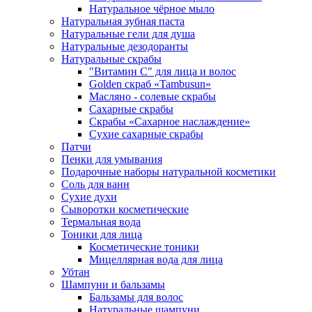
Натуральное чёрное мыло
Натуральная зубная паста
Натуральные гели для душа
Натуральные дезодоранты
Натуральные скрабы
"Витамин С" для лица и волос
Golden скраб «Tambusun»
Масляно - солевые скрабы
Сахарные скрабы
Скрабы «Сахарное наслаждение»
Сухие сахарные скрабы
Патчи
Пенки для умывания
Подарочные наборы натуральной косметики
Соль для ванн
Сухие духи
Сыворотки косметические
Термальная вода
Тоники для лица
Косметические тоники
Мицеллярная вода для лица
Убтан
Шампуни и бальзамы
Бальзамы для волос
Натуральные шампуни