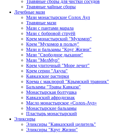
Травяные сборы для чистки сосудов
Травяные чайные сборы
Лечебные мази
Мази монастырские Солох Аул
Травяные мази
Мази с пантами марала
Мази с бобровой струёй
Крем монастырский "Мухомор"
Крем "Мухомор в пользу"
Мази и бальзамы "Круг Жизни"
Мази "Свободное дыхание"
Мази "МелМур"
Крем улиточный "Море лечит"
Крем серии "Акула"
Кавказские растирки
Крема с маклюрой "Крымский травник"
Бальзамы "Травы Кавказа"
Монастырская болтушка
Кавказский афродизиак
Масло монастырское «Солох-Аул»
Монастырские бальзамы
Пластырь монастырский
Эликсиры
Эликсиры "Кавказский целитель"
Эликсиры "Круг Жизни"