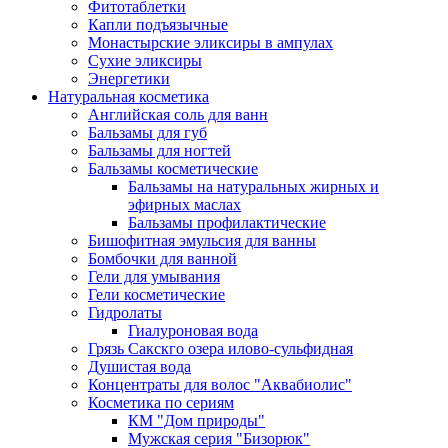
Фитотаблетки
Капли подъязычные
Монастырские эликсиры в ампулах
Сухие эликсиры
Энергетики
Натуральная косметика
Английская соль для ванн
Бальзамы для губ
Бальзамы для ногтей
Бальзамы косметические
Бальзамы на натуральных жирных и
эфирных маслах
Бальзамы профилактические
Бишофитная эмульсия для ванны
Бомбочки для ванной
Гели для умывания
Гели косметические
Гидролаты
Гиалуроновая вода
Грязь Сакскго озера илово-сульфидная
Душистая вода
Концентраты для волос "Аквабиолис"
Косметика по сериям
КМ "Дом природы"
Мужская серия "Бизорюк"