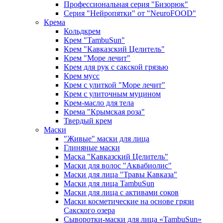
Профессиональная серия "Бизорюк"
Серия "Нейропятки" от "NeuroFOOD"
Крема
Кольдкрем
Крем "TambuSun"
Крем "Кавказский Целитель"
Крем "Море лечит"
Крем для рук с сакской грязью
Крем мусс
Крем с улиткой "Море лечит"
Крем с улиточным муцином
Крем-масло для тела
Крема "Крымская роза"
Твердый крем
Маски
"Живые" маски для лица
Глиняные маски
Маска "Кавказский Целитель"
Маски для волос "Аквабиолис"
Маски для лица "Травы Кавказа"
Маски для лица TambuSun
Маски для лица с активами соков
Маски косметические на основе грязи
Сакского озера
Сыворотки-маски для лица «TambuSun»