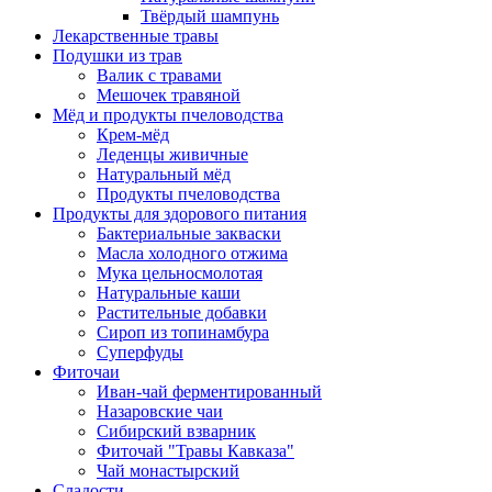
Твёрдый шампунь
Лекарственные травы
Подушки из трав
Валик с травами
Мешочек травяной
Мёд и продукты пчеловодства
Крем-мёд
Леденцы живичные
Натуральный мёд
Продукты пчеловодства
Продукты для здорового питания
Бактериальные закваски
Масла холодного отжима
Мука цельносмолотая
Натуральные каши
Растительные добавки
Сироп из топинамбура
Суперфуды
Фиточаи
Иван-чай ферментированный
Назаровские чаи
Сибирский взварник
Фиточай "Травы Кавказа"
Чай монастырский
Сладости