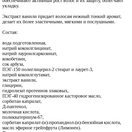
обеспечивают активный рост волос и их защиту, облегчают
укладку.
Экстракт ванили придает волосам нежный тонкий аромат,
делает их более эластичными, мягкими и послушными.
Состав:
вода подготовленная,
натрий кокоилглицинат,
натрий лауроилсаркозинат,
кокобетаин,
сок арбуза,
ПЭГ-150 полиглицерил-2 стеарат и лаурет-3,
натрий кокоилглутамат,
экстракт ванили,
глицерин,
гидролизат протеинов злаковых,
ПЭГ-40 гидрогенизированное касторовое масло,
сорбитан каприлат,
Д-пантенол,
молочная кислота,
поликватерниум-67,
сорбитан каприлат-(и)-пропандиол-(и)-бензойная кислота,
масло эфирное грейпфрута (Лимонен).