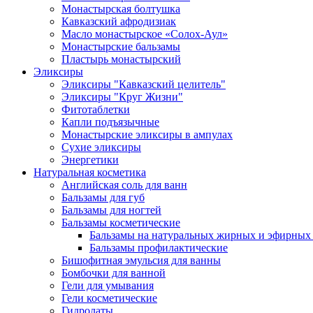
Монастырская болтушка
Кавказский афродизиак
Масло монастырское «Солох-Аул»
Монастырские бальзамы
Пластырь монастырский
Эликсиры
Эликсиры "Кавказский целитель"
Эликсиры "Круг Жизни"
Фитотаблетки
Капли подъязычные
Монастырские эликсиры в ампулах
Сухие эликсиры
Энергетики
Натуральная косметика
Английская соль для ванн
Бальзамы для губ
Бальзамы для ногтей
Бальзамы косметические
Бальзамы на натуральных жирных и эфирных
Бальзамы профилактические
Бишофитная эмульсия для ванны
Бомбочки для ванной
Гели для умывания
Гели косметические
Гидролаты