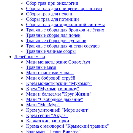
Сбор трав при онкологии
Сборы трав для очищения организма
Сборы трав для печени
Сборы трав для потенции
Сборы трав для эндокринной системы
Травяные сборы для бронхов и лёгких
Травяные сборы для почек
Травяные сборы для суставов
Травяные сборы для чистки сосудов
Травяные чайные сборы
Лечебные мази
Мази монастырские Солох Аул
Травяные мази
Мази с пантами марала
Мази с бобровой струёй
Крем монастырский "Мухомор"
Крем "Мухомор в пользу"
Мази и бальзамы "Круг Жизни"
Мази "Свободное дыхание"
Мази "МелМур"
Крем улиточный "Море лечит"
Крем серии "Акула"
Кавказские растирки
Крема с маклюрой "Крымский травник"
Бальзамы "Травы Кавказа"