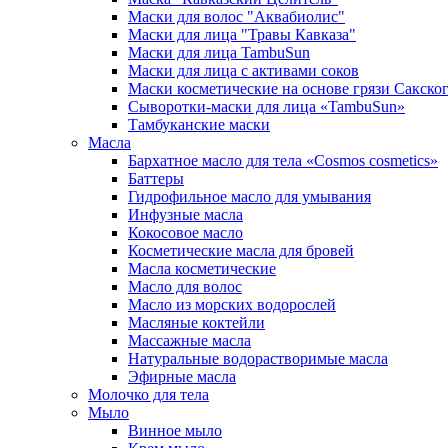
Маски для волос "Аквабиолис"
Маски для лица "Травы Кавказа"
Маски для лица TambuSun
Маски для лица с активами соков
Маски косметические на основе грязи Сакског
Сыворотки-маски для лица «TambuSun»
Тамбуканские маски
Масла
Бархатное масло для тела «Cosmos cosmetics»
Баттеры
Гидрофильное масло для умывания
Инфузные масла
Кокосовое масло
Косметические масла для бровей
Масла косметические
Масло для волос
Масло из морских водорослей
Масляные коктейли
Массажные масла
Натуральные водорастворимые масла
Эфирные масла
Молочко для тела
Мыло
Винное мыло