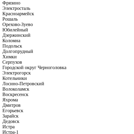
Фрязино
Электросталь
Красноармейск
Рошаль
Орехово-Зуево
Юбилейный
Дзержинский
Коломна
Подольск
Долгопрудный
Химки
Серпухов
Городской округ Черноголовка
Электрогорск
Котельники
Лосино-Петровский
Волоколамск
Воскресенск
Яхрома
Дмитров
Егорьевск
Зарайск
Дедовск
Истра
Истра-1