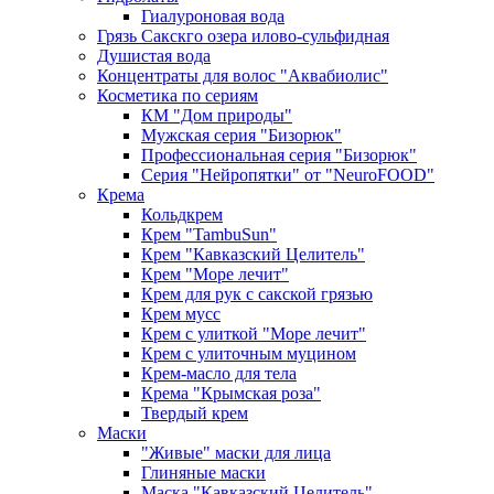
Гиалуроновая вода
Грязь Сакскго озера илово-сульфидная
Душистая вода
Концентраты для волос "Аквабиолис"
Косметика по сериям
КМ "Дом природы"
Мужская серия "Бизорюк"
Профессиональная серия "Бизорюк"
Серия "Нейропятки" от "NeuroFOOD"
Крема
Кольдкрем
Крем "TambuSun"
Крем "Кавказский Целитель"
Крем "Море лечит"
Крем для рук с сакской грязью
Крем мусс
Крем с улиткой "Море лечит"
Крем с улиточным муцином
Крем-масло для тела
Крема "Крымская роза"
Твердый крем
Маски
"Живые" маски для лица
Глиняные маски
Маска "Кавказский Целитель"