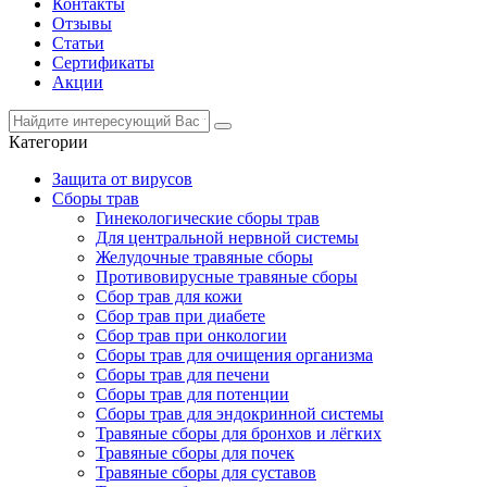
Контакты
Отзывы
Статьи
Сертификаты
Акции
Категории
Защита от вирусов
Сборы трав
Гинекологические сборы трав
Для центральной нервной системы
Желудочные травяные сборы
Противовирусные травяные сборы
Сбор трав для кожи
Сбор трав при диабете
Сбор трав при онкологии
Сборы трав для очищения организма
Сборы трав для печени
Сборы трав для потенции
Сборы трав для эндокринной системы
Травяные сборы для бронхов и лёгких
Травяные сборы для почек
Травяные сборы для суставов