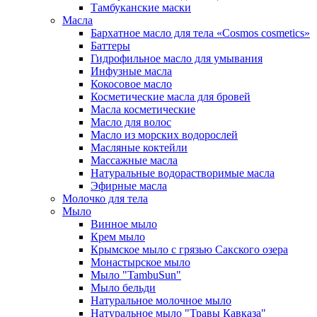
Тамбуканские маски
Масла
Бархатное масло для тела «Cosmos cosmetics»
Баттеры
Гидрофильное масло для умывания
Инфузные масла
Кокосовое масло
Косметические масла для бровей
Масла косметические
Масло для волос
Масло из морских водорослей
Масляные коктейли
Массажные масла
Натуральные водорастворимые масла
Эфирные масла
Молочко для тела
Мыло
Винное мыло
Крем мыло
Крымское мыло с грязью Сакского озера
Монастырское мыло
Мыло "TambuSun"
Мыло бельди
Натуральное молочное мыло
Натуральное мыло "Травы Кавказа"