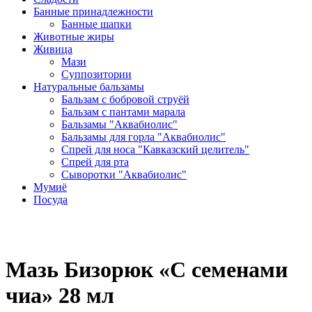
Банные принадлежности
Банные шапки
Животные жиры
Живица
Мази
Суппозитории
Натуральные бальзамы
Бальзам с бобровой струёй
Бальзам с пантами марала
Бальзамы "Аквабиолис"
Бальзамы для горла "Аквабиолис"
Спрей для носа "Кавказский целитель"
Спрей для рта
Сыворотки "Аквабиолис"
Мумиё
Посуда
Мазь Бизорюк «С семенами
чиа» 28 мл