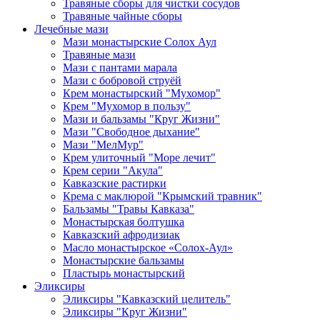
Травяные сборы для чистки сосудов
Травяные чайные сборы
Лечебные мази
Мази монастырские Солох Аул
Травяные мази
Мази с пантами марала
Мази с бобровой струёй
Крем монастырский "Мухомор"
Крем "Мухомор в пользу"
Мази и бальзамы "Круг Жизни"
Мази "Свободное дыхание"
Мази "МелМур"
Крем улиточный "Море лечит"
Крем серии "Акула"
Кавказские растирки
Крема с маклюрой "Крымский травник"
Бальзамы "Травы Кавказа"
Монастырская болтушка
Кавказский афродизиак
Масло монастырское «Солох-Аул»
Монастырские бальзамы
Пластырь монастырский
Эликсиры
Эликсиры "Кавказский целитель"
Эликсиры "Круг Жизни"