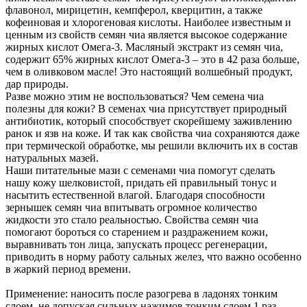
флавонол, мирицетин, кемпферол, кверцитин, а также
кофеиновая и хлорогеновая кислоты. Наиболее известным и
ценным из свойств семян чиа является высокое содержание
жирных кислот Омега-3. Масляный экстракт из семян чиа,
содержит 65% жирных кислот Омега-3 – это в 42 раза больше,
чем в оливковом масле! Это настоящий волшебный продукт,
дар природы.
Разве можно этим не воспользоваться? Чем семена чиа
полезны для кожи? В семенах чиа присутствует природный
антибиотик, который способствует скорейшему заживлению
ранок и язв на коже. И так как свойства чиа сохраняются даже
при термической обработке, мы решили включить их в состав
натуральных мазей.
Наши питательные мази с семенами чиа помогут сделать
нашу кожу шелковистой, придать ей правильный тонус и
насытить естественной влагой. Благодаря способности
зернышек семян чиа впитывать огромное количество
жидкости это стало реальностью. Свойства семян чиа
помогают бороться со старением и раздражением кожи,
выравнивать тон лица, запускать процесс регенерации,
приводить в норму работу сальных желез, что важно особенно
в жаркий период времени.
Применение: наносить после разогрева в ладонях тонким
слоем, не допуская сильных нажимов тонким слоем 1 раз