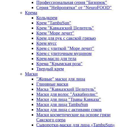
Профессиональная серия "Бизорюк"
Серия "Нейропятки" от "NeuroFOOD"
Крема
Кольдкрем
Крем "TambuSun"
Крем "Кавказский Целитель"
Крем "Море лечит"
Крем для рук с сакской грязью
Крем мусс
Крем с улиткой "Море лечит"
Крем с улиточным муцином
Крем-масло для тела
Крема "Крымская роза"
Твердый крем
Маски
"Живые" маски для лица
Глиняные маски
Маска "Кавказский Целитель"
Маски для волос "Аквабиолис"
Маски для лица "Травы Кавказа"
Маски для лица TambuSun
Маски для лица с активами соков
Маски косметические на основе грязи
Сакского озера
Сыворотки-маски для лица «TambuSun»