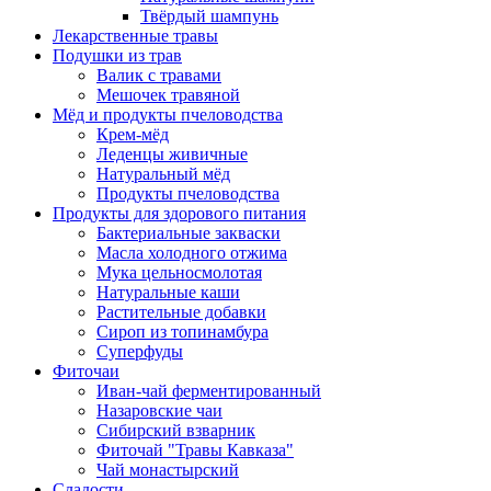
Твёрдый шампунь
Лекарственные травы
Подушки из трав
Валик с травами
Мешочек травяной
Мёд и продукты пчеловодства
Крем-мёд
Леденцы живичные
Натуральный мёд
Продукты пчеловодства
Продукты для здорового питания
Бактериальные закваски
Масла холодного отжима
Мука цельносмолотая
Натуральные каши
Растительные добавки
Сироп из топинамбура
Суперфуды
Фиточаи
Иван-чай ферментированный
Назаровские чаи
Сибирский взварник
Фиточай "Травы Кавказа"
Чай монастырский
Сладости