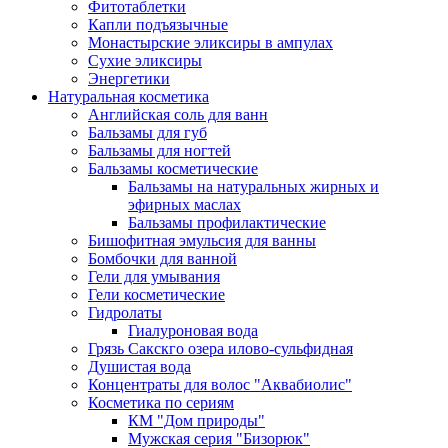
Фитотаблетки
Капли подъязычные
Монастырские эликсиры в ампулах
Сухие эликсиры
Энергетики
Натуральная косметика
Английская соль для ванн
Бальзамы для губ
Бальзамы для ногтей
Бальзамы косметические
Бальзамы на натуральных жирных и
эфирных маслах
Бальзамы профилактические
Бишофитная эмульсия для ванны
Бомбочки для ванной
Гели для умывания
Гели косметические
Гидролаты
Гиалуроновая вода
Грязь Сакскго озера илово-сульфидная
Душистая вода
Концентраты для волос "Аквабиолис"
Косметика по сериям
КМ "Дом природы"
Мужская серия "Бизорюк"