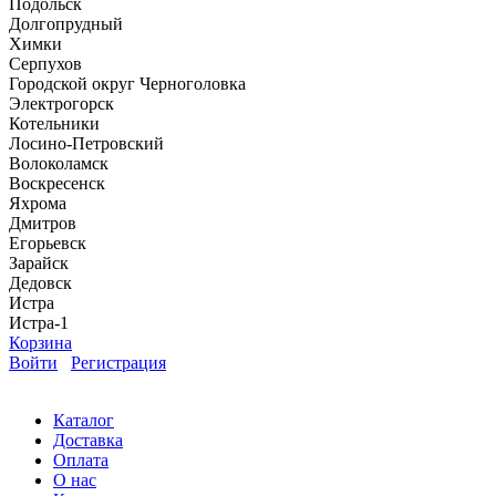
Подольск
Долгопрудный
Химки
Серпухов
Городской округ Черноголовка
Электрогорск
Котельники
Лосино-Петровский
Волоколамск
Воскресенск
Яхрома
Дмитров
Егорьевск
Зарайск
Дедовск
Истра
Истра-1
Корзина
Войти
Регистрация
Каталог
Доставка
Оплата
О нас