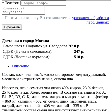
*
Телефон
Нажимая на кнопку Вы соглашаетесь с
условиями обработки
перс. данных
Оформить
Доставка в город
:
Москва
Самовывоз г. Подольск ул. Свердлова 26:
0 р.
СДЭК (Пункты самовывоза):
247 р.
СДЭК (Доставка курьером):
510 р.
Описание
Состав: воск пчелиный, масло касторовое, мед натуральный,
масляный экстракт семян чиа, семена чиа.
Известно, что в семенах чиа около 40% жиров, 23 % белков,
25 % клетчатки. Холестерина нет. В составе витамины РР, А,
В1, В2, В3, С, К, максимум макро- и микроэлементов: фосфор
– 860 мг, кальций – 632 мг, селен, цинк, марганец, медь,
натрий, железо, калий – 408 мг, магний – 335 мг. В
химическом составе семян чиа присутствуют антиоксиданты: