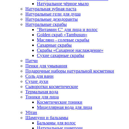
Натуральное чёрное мыло
Натуральная зубная паста
Натуральные гели для душа
Натуральные дезодоранты
Натуральные скрабы
"Витамин С" для лица и волос
Golden скраб «Tambusun»
Масляно - солевые скрабы
Сахарные скрабы
Скрабы «Сахарное наслаждение»
Сухие сахарные скрабы
Патчи
Пенки для умывания
Подарочные наборы натуральной косметики
Соль для ванн
Сухие духи
Сыворотки косметические
Термальная вода
Тоники для лица
Косметические тоники
Мицеллярная вода для лица
Убтан
Шампуни и бальзамы
Бальзамы для волос
Натуральные шампуни