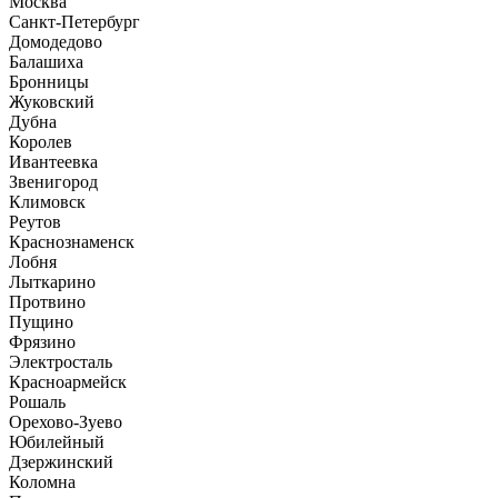
Москва
Санкт-Петербург
Домодедово
Балашиха
Бронницы
Жуковский
Дубна
Королев
Ивантеевка
Звенигород
Климовск
Реутов
Краснознаменск
Лобня
Лыткарино
Протвино
Пущино
Фрязино
Электросталь
Красноармейск
Рошаль
Орехово-Зуево
Юбилейный
Дзержинский
Коломна