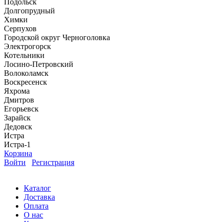
Подольск
Долгопрудный
Химки
Серпухов
Городской округ Черноголовка
Электрогорск
Котельники
Лосино-Петровский
Волоколамск
Воскресенск
Яхрома
Дмитров
Егорьевск
Зарайск
Дедовск
Истра
Истра-1
Корзина
Войти
Регистрация
Каталог
Доставка
Оплата
О нас