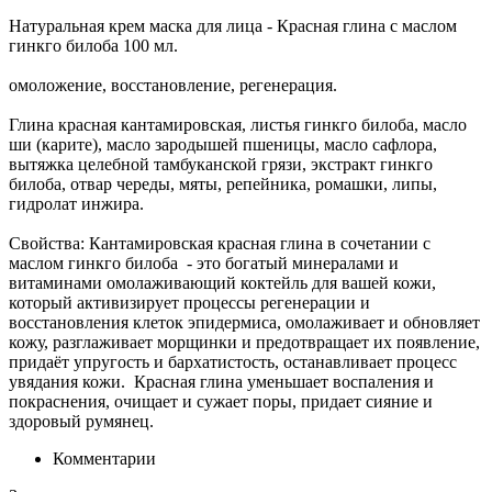
Натуральная крем маска для лица - Красная глина с маслом
гинкго билоба 100 мл.
омоложение, восстановление, регенерация.
Глина красная кантамировская, листья гинкго билоба, масло
ши (карите), масло зародышей пшеницы, масло сафлора,
вытяжка целебной тамбуканской грязи, экстракт гинкго
билоба, отвар череды, мяты, репейника, ромашки, липы,
гидролат инжира.
Свойства: Кантамировская красная глина в сочетании с
маслом гинкго билоба - это богатый минералами и
витаминами омолаживающий коктейль для вашей кожи,
который активизирует процессы регенерации и
восстановления клеток эпидермиса, омолаживает и обновляет
кожу, разглаживает морщинки и предотвращает их появление,
придаёт упругость и бархатистость, останавливает процесс
увядания кожи. Красная глина уменьшает воспаления и
покраснения, очищает и сужает поры, придает сияние и
здоровый румянец.
Комментарии