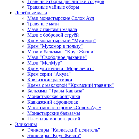
Травяные сборы для чистки сосудов
Травяные чайные сборы
Лечебные мази
Мази монастырские Солох Аул
Травяные мази
Мази с пантами марала
Мази с бобровой струёй
Крем монастырский "Мухомор"
Крем "Мухомор в пользу"
Мази и бальзамы "Круг Жизни"
Мази "Свободное дыхание"
Мази "МелМур"
Крем улиточный "Море лечит"
Крем серии "Акула"
Кавказские растирки
Крема с маклюрой "Крымский травник"
Бальзамы "Травы Кавказа"
Монастырская болтушка
Кавказский афродизиак
Масло монастырское «Солох-Аул»
Монастырские бальзамы
Пластырь монастырский
Эликсиры
Эликсиры "Кавказский целитель"
Эликсиры "Круг Жизни"