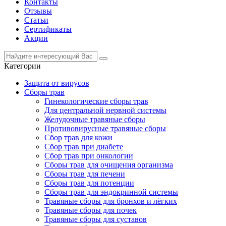
Контакты
Отзывы
Статьи
Сертификаты
Акции
Категории
Защита от вирусов
Сборы трав
Гинекологические сборы трав
Для центральной нервной системы
Желудочные травяные сборы
Противовирусные травяные сборы
Сбор трав для кожи
Сбор трав при диабете
Сбор трав при онкологии
Сборы трав для очищения организма
Сборы трав для печени
Сборы трав для потенции
Сборы трав для эндокринной системы
Травяные сборы для бронхов и лёгких
Травяные сборы для почек
Травяные сборы для суставов