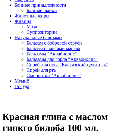
Банные принадлежности
Банные шапки
Животные жиры
Живица
Мази
Суппозитории
Натуральные бальзамы
Бальзам с бобровой струёй
Бальзам с пантами марала
Бальзамы "Аквабиолис"
Бальзамы для горла "Аквабиолис"
Спрей для носа "Кавказский целитель"
Спрей для рта
Сыворотки "Аквабиолис"
Мумиё
Посуда
Красная глина с маслом
гинкго билоба 100 мл.