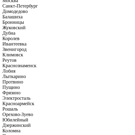
Москва
Санкт-Петербург
Домодедово
Балашиха
Бронницы
Жуковский
Дубна
Королев
Ивантеевка
Звенигород
Климовск
Реутов
Краснознаменск
Лобня
Лыткарино
Протвино
Пущино
Фрязино
Электросталь
Красноармейск
Рошаль
Орехово-Зуево
Юбилейный
Дзержинский
Коломна