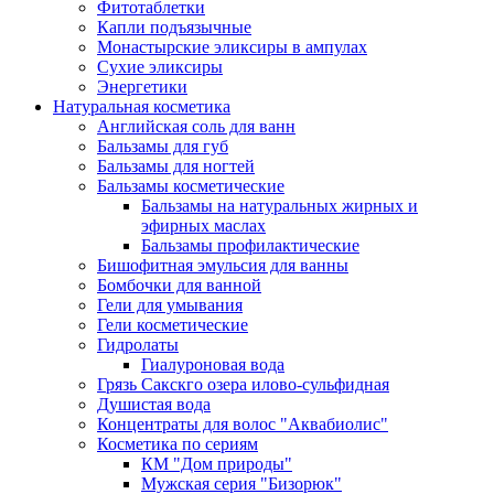
Фитотаблетки
Капли подъязычные
Монастырские эликсиры в ампулах
Сухие эликсиры
Энергетики
Натуральная косметика
Английская соль для ванн
Бальзамы для губ
Бальзамы для ногтей
Бальзамы косметические
Бальзамы на натуральных жирных и
эфирных маслах
Бальзамы профилактические
Бишофитная эмульсия для ванны
Бомбочки для ванной
Гели для умывания
Гели косметические
Гидролаты
Гиалуроновая вода
Грязь Сакскго озера илово-сульфидная
Душистая вода
Концентраты для волос "Аквабиолис"
Косметика по сериям
КМ "Дом природы"
Мужская серия "Бизорюк"