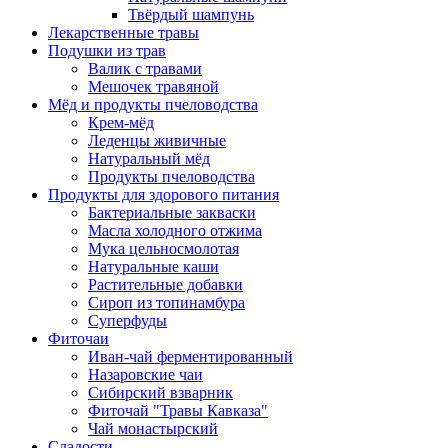
Твёрдый шампунь
Лекарственные травы
Подушки из трав
Валик с травами
Мешочек травяной
Мёд и продукты пчеловодства
Крем-мёд
Леденцы живичные
Натуральный мёд
Продукты пчеловодства
Продукты для здорового питания
Бактериальные закваски
Масла холодного отжима
Мука цельносмолотая
Натуральные каши
Растительные добавки
Сироп из топинамбура
Суперфуды
Фиточаи
Иван-чай ферментированный
Назаровские чаи
Сибирский взварник
Фиточай "Травы Кавказа"
Чай монастырский
Сладости