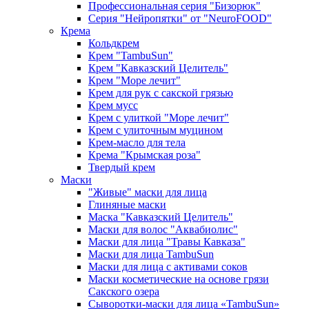
Профессиональная серия "Бизорюк"
Серия "Нейропятки" от "NeuroFOOD"
Крема
Кольдкрем
Крем "TambuSun"
Крем "Кавказский Целитель"
Крем "Море лечит"
Крем для рук с сакской грязью
Крем мусс
Крем с улиткой "Море лечит"
Крем с улиточным муцином
Крем-масло для тела
Крема "Крымская роза"
Твердый крем
Маски
"Живые" маски для лица
Глиняные маски
Маска "Кавказский Целитель"
Маски для волос "Аквабиолис"
Маски для лица "Травы Кавказа"
Маски для лица TambuSun
Маски для лица с активами соков
Маски косметические на основе грязи
Сакского озера
Сыворотки-маски для лица «TambuSun»