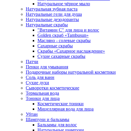
Натуральное чёрное мыло
Натуральная зубная паста
Натуральные гели для душа
Натуральные дезодоранты
Натуральные скрабы
"Витамин С" для лица и волос
Golden скраб «Tambusun»
Масляно - солевые скрабы
Сахарные скрабы
Скрабы «Сахарное наслаждение»
Сухие сахарные скрабы
Патчи
Пенки для умывания
Подарочные наборы натуральной косметики
Соль для ванн
Сухие духи
Сыворотки косметические
Термальная вода
Тоники для лица
Косметические тоники
Мицеллярная вода для лица
Убтан
Шампуни и бальзамы
Бальзамы для волос
Натуральные шампуни