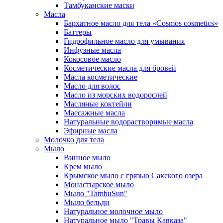
Тамбуканские маски
Масла
Бархатное масло для тела «Cosmos cosmetics»
Баттеры
Гидрофильное масло для умывания
Инфузные масла
Кокосовое масло
Косметические масла для бровей
Масла косметические
Масло для волос
Масло из морских водорослей
Масляные коктейли
Массажные масла
Натуральные водорастворимые масла
Эфирные масла
Молочко для тела
Мыло
Винное мыло
Крем мыло
Крымское мыло с грязью Сакского озера
Монастырское мыло
Мыло "TambuSun"
Мыло бельди
Натуральное молочное мыло
Натуральное мыло "Травы Кавказа"