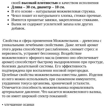
своей
высокой плотностью
и качеством исполнения
Длина – 30 см, диаметр – 10 см.
В его основе – натуральная можжевеловая стружка.
Чехол пошит из натурального хлопка, стежки прочные.
Имеются прошитые завязки, закрепленные стяжками.
Валик не содержит усилителей запаха или других
добавок.
Свойства и сфера применения Можжевельник – древесина с
уникальными лечебными свойствами. Даже легкий аромат
этого дерева способствует расслаблению, снимает стресс и
нервозность, устраняет бессонницу. Воздействие
можжевелового эфирного масла (именно оно обеспечивает
аромат) способствует быстрому выздоровлению при простуде,
болезнях дыхательной системы. Его эффективность
подтверждена при воспалении носовой перегородки.
Целебные свойства можжевельника известны давно. Изделия
из него можно использовать при сниженном иммунитете,
ухудшении тонуса организма, хронической усталости.
Отмечается способность можжевельника нормализовать
артериальное давление. Что касается можжевелового валика,
то он имеет широкий спектр показаний:
• улучшение осанки