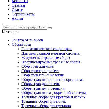
Контакты
Отзывы
Статьи
Сертификаты
Акции
Категории
Защита от вирусов
Сборы трав
Гинекологические сборы трав
Для центральной нервной системы
Желудочные травяные сборы
Противовирусные травяные сборы
Сбор трав для кожи
Сбор трав при диабете
Сбор трав при онкологии
Сборы трав для очищения организма
Сборы трав для печени
Сборы трав для потенции
Сборы трав для эндокринной системы
Травяные сборы для бронхов и лёгких
Травяные сборы для почек
Травяные сборы для суставов