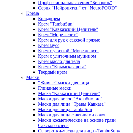
Профессиональная серия "Бизорюк"
Серия "Нейропятки" от "NeuroFOOD"
Крема
Кольдкрем
Крем "TambuSun"
Крем "Кавказский Целитель"
Крем "Море лечит"
Крем для рук с сакской грязью
Крем мусс
Крем с улиткой "Море лечит"
Крем с улиточным муцином
Крем-масло для тела
Крема "Крымская роза"
Твердый крем
Маски
"Живые" маски для лица
Глиняные маски
Маска "Кавказский Целитель"
Маски для волос "Аквабиолис"
Маски для лица "Травы Кавказа"
Маски для лица TambuSun
Маски для лица с активами соков
Маски косметические на основе грязи
Сакского озера
Сыворотки-маски для лица «TambuSun»