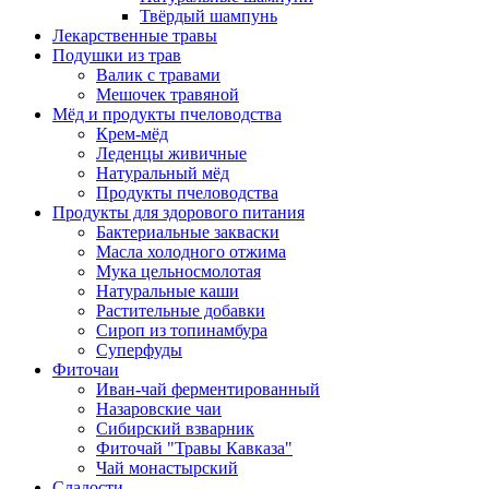
Твёрдый шампунь
Лекарственные травы
Подушки из трав
Валик с травами
Мешочек травяной
Мёд и продукты пчеловодства
Крем-мёд
Леденцы живичные
Натуральный мёд
Продукты пчеловодства
Продукты для здорового питания
Бактериальные закваски
Масла холодного отжима
Мука цельносмолотая
Натуральные каши
Растительные добавки
Сироп из топинамбура
Суперфуды
Фиточаи
Иван-чай ферментированный
Назаровские чаи
Сибирский взварник
Фиточай "Травы Кавказа"
Чай монастырский
Сладости