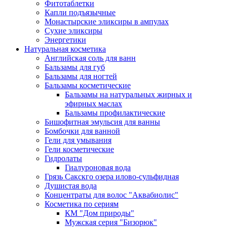
Фитотаблетки
Капли подъязычные
Монастырские эликсиры в ампулах
Сухие эликсиры
Энергетики
Натуральная косметика
Английская соль для ванн
Бальзамы для губ
Бальзамы для ногтей
Бальзамы косметические
Бальзамы на натуральных жирных и
эфирных маслах
Бальзамы профилактические
Бишофитная эмульсия для ванны
Бомбочки для ванной
Гели для умывания
Гели косметические
Гидролаты
Гиалуроновая вода
Грязь Сакскго озера илово-сульфидная
Душистая вода
Концентраты для волос "Аквабиолис"
Косметика по сериям
КМ "Дом природы"
Мужская серия "Бизорюк"