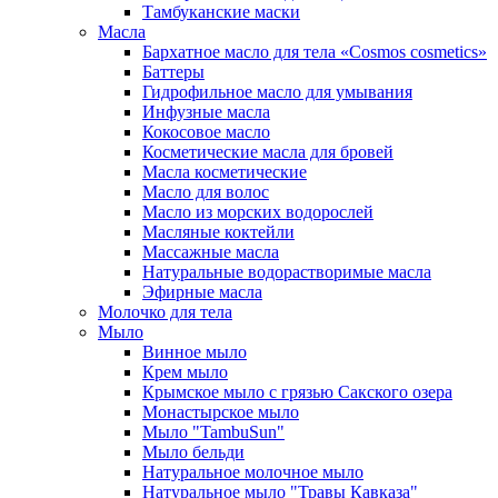
Тамбуканские маски
Масла
Бархатное масло для тела «Cosmos cosmetics»
Баттеры
Гидрофильное масло для умывания
Инфузные масла
Кокосовое масло
Косметические масла для бровей
Масла косметические
Масло для волос
Масло из морских водорослей
Масляные коктейли
Массажные масла
Натуральные водорастворимые масла
Эфирные масла
Молочко для тела
Мыло
Винное мыло
Крем мыло
Крымское мыло с грязью Сакского озера
Монастырское мыло
Мыло "TambuSun"
Мыло бельди
Натуральное молочное мыло
Натуральное мыло "Травы Кавказа"