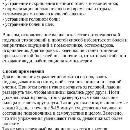
• устранение искривления шейного отдела позвоночника;
• нормализация положения шеи во время сна и отдыха;
• стимуляция мозгового кровообращения;
• устранение головной боли;
• устранение болей в шее.
В целом, использование валика в качестве ортопедической
подушки это хороший и простой способ избавиться от болей и
неприятных ощущений в позвоночнике, остеохондроза,
искривления. Для здоровых людей валик станет отличной
профилактикой болезней позвоночника, от которых особенно
страдают люди, работающие за компьютером.
Способ применения
Для выполнения упражнений ложатся на пол, валик
подкладывают под спину, в области поясницы или грудной
клетки. При этом руки нужно вытянуть за головой, ладони
развернуть так, чтобы мизинцы касались друг друга. Ноги
должны лежать ровно, стопы развернуты, чтобы большие
пальцы касались друг друга. Такие упражнения, выполняемые
каждый день, в течение 5-15 минут, существенно улучшают
состояние позвоночника и самочувствие в целом. Замечено,
что эти упражнения уменьшают талию, делают живот более
плоским.
Также можжевеловый валик используется в качестве