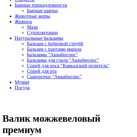
Банные принадлежности
Банные шапки
Животные жиры
Живица
Мази
Суппозитории
Натуральные бальзамы
Бальзам с бобровой струёй
Бальзам с пантами марала
Бальзамы "Аквабиолис"
Бальзамы для горла "Аквабиолис"
Спрей для носа "Кавказский целитель"
Спрей для рта
Сыворотки "Аквабиолис"
Мумиё
Посуда
Валик можжевеловый
премиум