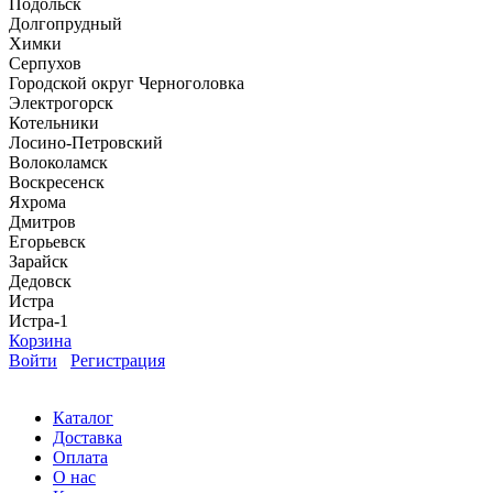
Подольск
Долгопрудный
Химки
Серпухов
Городской округ Черноголовка
Электрогорск
Котельники
Лосино-Петровский
Волоколамск
Воскресенск
Яхрома
Дмитров
Егорьевск
Зарайск
Дедовск
Истра
Истра-1
Корзина
Войти
Регистрация
Каталог
Доставка
Оплата
О нас