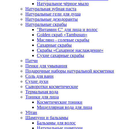
Натуральное чёрное мыло
Натуральная зубная паста
Натуральные гели для душа
Натуральные дезодоранты
Натуральные скрабы
"Витамин С" для лица и волос
Golden скраб «Tambusun»
Масляно - солевые скрабы
Сахарные скрабы
Скрабы «Сахарное наслаждение»
Сухие сахарные скрабы
Патчи
Пенки для умывания
Подарочные наборы натуральной косметики
Соль для ванн
Сухие духи
Сыворотки косметические
Термальная вода
Тоники для лица
Косметические тоники
Мицеллярная вода для лица
Убтан
Шампуни и бальзамы
Бальзамы для волос
Натуральные шампуни