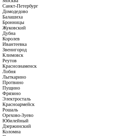
Москва
Санкт-Петербург
Домодедово
Балашиха
Бронницы
Жуковский
Дубна
Королев
Ивантеевка
Звенигород
Климовск
Реутов
Краснознаменск
Лобня
Лыткарино
Протвино
Пущино
Фрязино
Электросталь
Красноармейск
Рошаль
Орехово-Зуево
Юбилейный
Дзержинский
Коломна