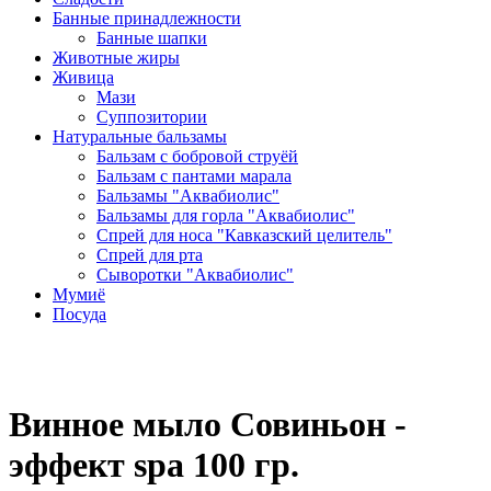
Банные принадлежности
Банные шапки
Животные жиры
Живица
Мази
Суппозитории
Натуральные бальзамы
Бальзам с бобровой струёй
Бальзам с пантами марала
Бальзамы "Аквабиолис"
Бальзамы для горла "Аквабиолис"
Спрей для носа "Кавказский целитель"
Спрей для рта
Сыворотки "Аквабиолис"
Мумиё
Посуда
Винное мыло Совиньон -
эффект spa 100 гр.