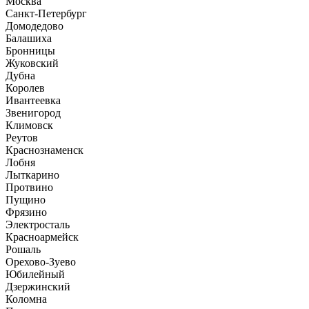
Москва
Санкт-Петербург
Домодедово
Балашиха
Бронницы
Жуковский
Дубна
Королев
Ивантеевка
Звенигород
Климовск
Реутов
Краснознаменск
Лобня
Лыткарино
Протвино
Пущино
Фрязино
Электросталь
Красноармейск
Рошаль
Орехово-Зуево
Юбилейный
Дзержинский
Коломна