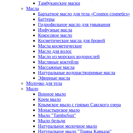
Тамбуканские маски
Масла
Бархатное масло для тела «Cosmos cosmetics»
Баттеры
Гидрофильное масло для умывания
Инфузные масла
Кокосовое масло
Косметические масла для бровей
Масла косметические
Масло для волос
Масло из морских водорослей
Масляные коктейли
Массажные масла
Натуральные водорастворимые масла
Эфирные масла
Молочко для тела
Мыло
Винное мыло
Крем мыло
Крымское мыло с грязью Сакского озера
Монастырское мыло
Мыло "TambuSun"
Мыло бельди
Натуральное молочное мыло
Натуральное мыло "Травы Кавказа"