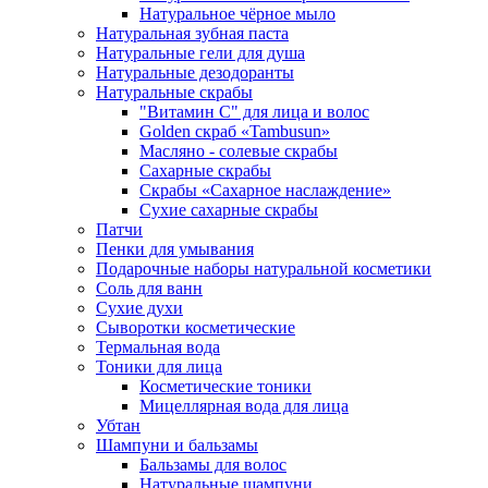
Натуральное чёрное мыло
Натуральная зубная паста
Натуральные гели для душа
Натуральные дезодоранты
Натуральные скрабы
"Витамин С" для лица и волос
Golden скраб «Tambusun»
Масляно - солевые скрабы
Сахарные скрабы
Скрабы «Сахарное наслаждение»
Сухие сахарные скрабы
Патчи
Пенки для умывания
Подарочные наборы натуральной косметики
Соль для ванн
Сухие духи
Сыворотки косметические
Термальная вода
Тоники для лица
Косметические тоники
Мицеллярная вода для лица
Убтан
Шампуни и бальзамы
Бальзамы для волос
Натуральные шампуни