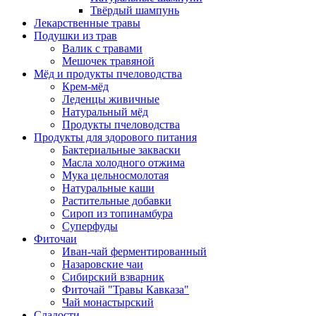
Твёрдый шампунь
Лекарственные травы
Подушки из трав
Валик с травами
Мешочек травяной
Мёд и продукты пчеловодства
Крем-мёд
Леденцы живичные
Натуральный мёд
Продукты пчеловодства
Продукты для здорового питания
Бактериальные закваски
Масла холодного отжима
Мука цельносмолотая
Натуральные каши
Растительные добавки
Сироп из топинамбура
Суперфуды
Фиточаи
Иван-чай ферментированный
Назаровские чаи
Сибирский взварник
Фиточай "Травы Кавказа"
Чай монастырский
Сладости