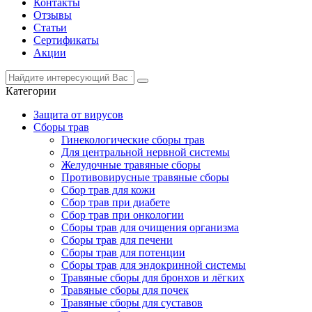
Контакты
Отзывы
Статьи
Сертификаты
Акции
Категории
Защита от вирусов
Сборы трав
Гинекологические сборы трав
Для центральной нервной системы
Желудочные травяные сборы
Противовирусные травяные сборы
Сбор трав для кожи
Сбор трав при диабете
Сбор трав при онкологии
Сборы трав для очищения организма
Сборы трав для печени
Сборы трав для потенции
Сборы трав для эндокринной системы
Травяные сборы для бронхов и лёгких
Травяные сборы для почек
Травяные сборы для суставов