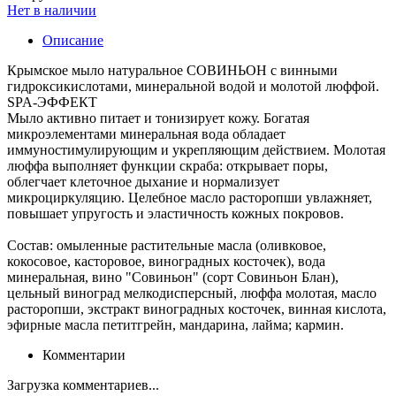
Нет в наличии
Описание
Крымское мыло натуральное СОВИНЬОН с винными
гидроксикислотами, минеральной водой и молотой люффой.
SPA-ЭФФЕКТ
Мыло активно питает и тонизирует кожу. Богатая
микроэлементами минеральная вода обладает
иммуностимулирующим и укрепляющим действием. Молотая
люффа выполняет функции скраба: открывает поры,
облегчает клеточное дыхание и нормализует
микроциркуляцию. Целебное масло расторопши увлажняет,
повышает упругость и эластичность кожных покровов.
Состав: омыленные растительные масла (оливковое,
кокосовое, касторовое, виноградных косточек), вода
минеральная, вино "Совиньон" (сорт Совиньон Блан),
цельный виноград мелкодисперсный, люффа молотая, масло
расторопши, экстракт виноградных косточек, винная кислота,
эфирные масла петитгрейн, мандарина, лайма; кармин.
Комментарии
Загрузка комментариев...