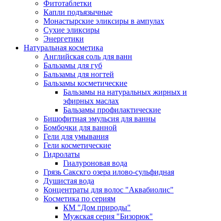
Фитотаблетки
Капли подъязычные
Монастырские эликсиры в ампулах
Сухие эликсиры
Энергетики
Натуральная косметика
Английская соль для ванн
Бальзамы для губ
Бальзамы для ногтей
Бальзамы косметические
Бальзамы на натуральных жирных и
эфирных маслах
Бальзамы профилактические
Бишофитная эмульсия для ванны
Бомбочки для ванной
Гели для умывания
Гели косметические
Гидролаты
Гиалуроновая вода
Грязь Сакскго озера илово-сульфидная
Душистая вода
Концентраты для волос "Аквабиолис"
Косметика по сериям
КМ "Дом природы"
Мужская серия "Бизорюк"