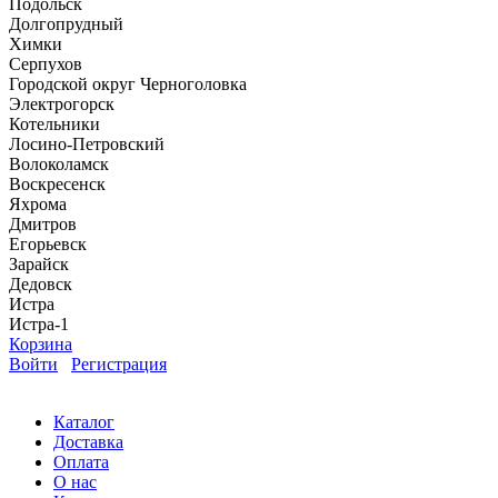
Подольск
Долгопрудный
Химки
Серпухов
Городской округ Черноголовка
Электрогорск
Котельники
Лосино-Петровский
Волоколамск
Воскресенск
Яхрома
Дмитров
Егорьевск
Зарайск
Дедовск
Истра
Истра-1
Корзина
Войти
Регистрация
Каталог
Доставка
Оплата
О нас