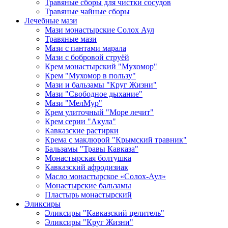
Травяные сборы для чистки сосудов
Травяные чайные сборы
Лечебные мази
Мази монастырские Солох Аул
Травяные мази
Мази с пантами марала
Мази с бобровой струёй
Крем монастырский "Мухомор"
Крем "Мухомор в пользу"
Мази и бальзамы "Круг Жизни"
Мази "Свободное дыхание"
Мази "МелМур"
Крем улиточный "Море лечит"
Крем серии "Акула"
Кавказские растирки
Крема с маклюрой "Крымский травник"
Бальзамы "Травы Кавказа"
Монастырская болтушка
Кавказский афродизиак
Масло монастырское «Солох-Аул»
Монастырские бальзамы
Пластырь монастырский
Эликсиры
Эликсиры "Кавказский целитель"
Эликсиры "Круг Жизни"