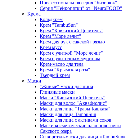
Профессиональная серия "Бизорюк"
Серия "Нейропятки" от "NeuroFOOD"
Крема
Кольдкрем
Крем "TambuSun"
Крем "Кавказский Целитель"
Крем "Море лечит"
Крем для рук с сакской грязью
Крем мусс
Крем с улиткой "Море лечит"
Крем с улиточным муцином
Крем-масло для тела
Крема "Крымская роза"
Твердый крем
Маски
"Живые" маски для лица
Глиняные маски
Маска "Кавказский Целитель"
Маски для волос "Аквабиолис"
Маски для лица "Травы Кавказа"
Маски для лица TambuSun
Маски для лица с активами соков
Маски косметические на основе грязи
Сакского озера
Сыворотки-маски для лица «TambuSun»