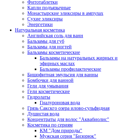
Фитотаблетки
Капли подъязычные
Монастырские эликсиры в ампулах
Сухие эликсиры
Энергетики
Натуральная косметика
Английская соль для ванн
Бальзамы для губ
Бальзамы для ногтей
Бальзамы косметические
Бальзамы на натуральных жирных и
эфирных маслах
Бальзамы профилактические
Бишофитная эмульсия для ванны
Бомбочки для ванной
Гели для умывания
Гели косметические
Гидролаты
Гиалуроновая вода
Грязь Сакскго озера илово-сульфидная
Душистая вода
Концентраты для волос "Аквабиолис"
Косметика по сериям
КМ "Дом природы"
Мужская серия "Бизорюк"