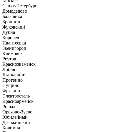
Москва
Санкт-Петербург
Домодедово
Балашиха
Бронницы
Жуковский
Дубна
Королев
Ивантеевка
Звенигород
Климовск
Реутов
Краснознаменск
Лобня
Лыткарино
Протвино
Пущино
Фрязино
Электросталь
Красноармейск
Рошаль
Орехово-Зуево
Юбилейный
Дзержинский
Коломна