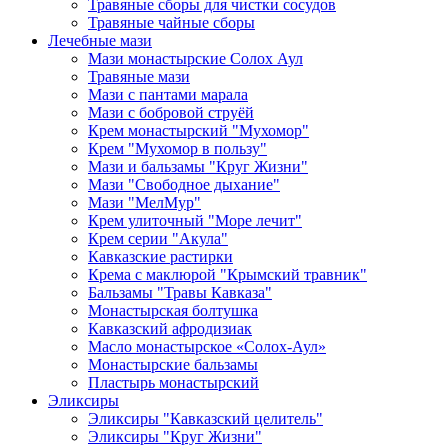
Травяные сборы для чистки сосудов
Травяные чайные сборы
Лечебные мази
Мази монастырские Солох Аул
Травяные мази
Мази с пантами марала
Мази с бобровой струёй
Крем монастырский "Мухомор"
Крем "Мухомор в пользу"
Мази и бальзамы "Круг Жизни"
Мази "Свободное дыхание"
Мази "МелМур"
Крем улиточный "Море лечит"
Крем серии "Акула"
Кавказские растирки
Крема с маклюрой "Крымский травник"
Бальзамы "Травы Кавказа"
Монастырская болтушка
Кавказский афродизиак
Масло монастырское «Солох-Аул»
Монастырские бальзамы
Пластырь монастырский
Эликсиры
Эликсиры "Кавказский целитель"
Эликсиры "Круг Жизни"