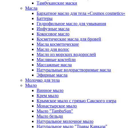
Тамбуканские маски
Масла
Бархатное масло для тела «Cosmos cosmetics»
Баттеры
Гидрофильное масло для умывания
Инфузные масла
Кокосовое масло
Косметические масла для бровей
Масла косметические
Масло для волос
Масло из морских водорослей
Масляные коктейли
Массажные масла
Натуральные водорастворимые масла
Эфирные масла
Молочко для тела
Мыло
Винное мыло
Крем мыло
Крымское мыло с грязью Сакского озера
Монастырское мыло
Мыло "TambuSun"
Мыло бельди
Натуральное молочное мыло
Натуральное мыло "Травы Кавказа"