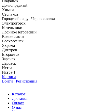
Подольск
Долгопрудный
Химки
Серпухов
Городской округ Черноголовка
Электрогорск
Котельники
Лосино-Петровский
Волоколамск
Воскресенск
Яхрома
Дмитров
Егорьевск
Зарайск
Дедовск
Истра
Истра-1
Корзина
Войти
Регистрация
Каталог
Доставка
Оплата
О нас