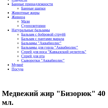
Банные принадлежности
Банные шапки
Животные жиры
Живица
Мази
Суппозитории
Натуральные бальзамы
Бальзам с бобровой струёй
Бальзам с пантами марала
Бальзамы "Аквабиолис"
Бальзамы для горла "Аквабиолис"
Спрей для носа "Кавказский целитель"
Спрей для рта
Сыворотки "Аквабиолис"
Мумиё
Посуда
Медвежий жир "Бизорюк" 40
мл.