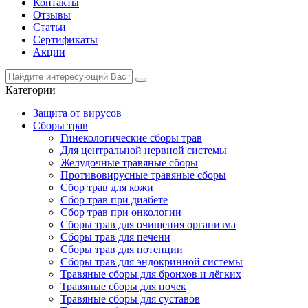
Контакты
Отзывы
Статьи
Сертификаты
Акции
Категории
Защита от вирусов
Сборы трав
Гинекологические сборы трав
Для центральной нервной системы
Желудочные травяные сборы
Противовирусные травяные сборы
Сбор трав для кожи
Сбор трав при диабете
Сбор трав при онкологии
Сборы трав для очищения организма
Сборы трав для печени
Сборы трав для потенции
Сборы трав для эндокринной системы
Травяные сборы для бронхов и лёгких
Травяные сборы для почек
Травяные сборы для суставов