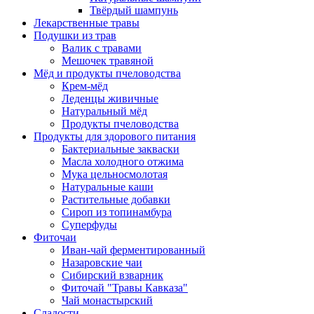
Твёрдый шампунь
Лекарственные травы
Подушки из трав
Валик с травами
Мешочек травяной
Мёд и продукты пчеловодства
Крем-мёд
Леденцы живичные
Натуральный мёд
Продукты пчеловодства
Продукты для здорового питания
Бактериальные закваски
Масла холодного отжима
Мука цельносмолотая
Натуральные каши
Растительные добавки
Сироп из топинамбура
Суперфуды
Фиточаи
Иван-чай ферментированный
Назаровские чаи
Сибирский взварник
Фиточай "Травы Кавказа"
Чай монастырский
Сладости