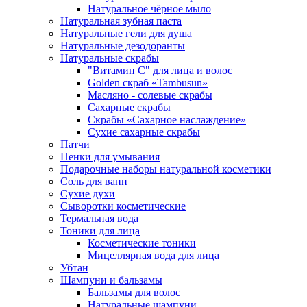
Натуральное чёрное мыло
Натуральная зубная паста
Натуральные гели для душа
Натуральные дезодоранты
Натуральные скрабы
"Витамин С" для лица и волос
Golden скраб «Tambusun»
Масляно - солевые скрабы
Сахарные скрабы
Скрабы «Сахарное наслаждение»
Сухие сахарные скрабы
Патчи
Пенки для умывания
Подарочные наборы натуральной косметики
Соль для ванн
Сухие духи
Сыворотки косметические
Термальная вода
Тоники для лица
Косметические тоники
Мицеллярная вода для лица
Убтан
Шампуни и бальзамы
Бальзамы для волос
Натуральные шампуни