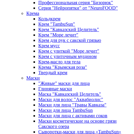
Профессиональная серия "Бизорюк"
Серия "Нейропятки" от "NeuroFOOD"
Крема
Кольдкрем
Крем "TambuSun"
Крем "Кавказский Целитель"
Крем "Море лечит"
Крем для рук с сакской грязью
Крем мусс
Крем с улиткой "Море лечит"
Крем с улиточным муцином
Крем-масло для тела
Крема "Крымская роза"
Твердый крем
Маски
"Живые" маски для лица
Глиняные маски
Маска "Кавказский Целитель"
Маски для волос "Аквабиолис"
Маски для лица "Травы Кавказа"
Маски для лица TambuSun
Маски для лица с активами соков
Маски косметические на основе грязи
Сакского озера
Сыворотки-маски для лица «TambuSun»