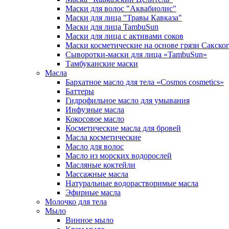
Маски для волос "Аквабиолис"
Маски для лица "Травы Кавказа"
Маски для лица TambuSun
Маски для лица с активами соков
Маски косметические на основе грязи Сакског
Сыворотки-маски для лица «TambuSun»
Тамбуканские маски
Масла
Бархатное масло для тела «Cosmos cosmetics»
Баттеры
Гидрофильное масло для умывания
Инфузные масла
Кокосовое масло
Косметические масла для бровей
Масла косметические
Масло для волос
Масло из морских водорослей
Масляные коктейли
Массажные масла
Натуральные водорастворимые масла
Эфирные масла
Молочко для тела
Мыло
Винное мыло