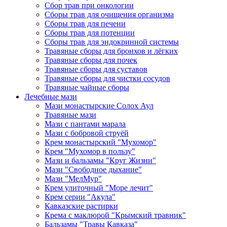
Сбор трав при онкологии
Сборы трав для очищения организма
Сборы трав для печени
Сборы трав для потенции
Сборы трав для эндокринной системы
Травяные сборы для бронхов и лёгких
Травяные сборы для почек
Травяные сборы для суставов
Травяные сборы для чистки сосудов
Травяные чайные сборы
Лечебные мази
Мази монастырские Солох Аул
Травяные мази
Мази с пантами марала
Мази с бобровой струёй
Крем монастырский "Мухомор"
Крем "Мухомор в пользу"
Мази и бальзамы "Круг Жизни"
Мази "Свободное дыхание"
Мази "МелМур"
Крем улиточный "Море лечит"
Крем серии "Акула"
Кавказские растирки
Крема с маклюрой "Крымский травник"
Бальзамы "Травы Кавказа"