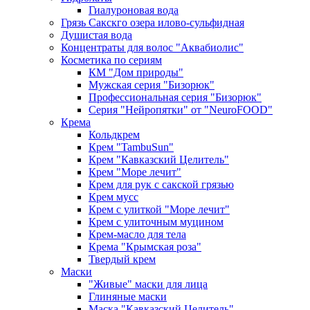
Гиалуроновая вода
Грязь Сакскго озера илово-сульфидная
Душистая вода
Концентраты для волос "Аквабиолис"
Косметика по сериям
КМ "Дом природы"
Мужская серия "Бизорюк"
Профессиональная серия "Бизорюк"
Серия "Нейропятки" от "NeuroFOOD"
Крема
Кольдкрем
Крем "TambuSun"
Крем "Кавказский Целитель"
Крем "Море лечит"
Крем для рук с сакской грязью
Крем мусс
Крем с улиткой "Море лечит"
Крем с улиточным муцином
Крем-масло для тела
Крема "Крымская роза"
Твердый крем
Маски
"Живые" маски для лица
Глиняные маски
Маска "Кавказский Целитель"