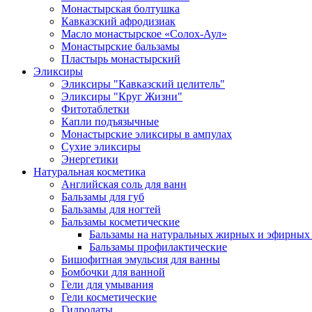
Монастырская болтушка
Кавказский афродизиак
Масло монастырское «Солох-Аул»
Монастырские бальзамы
Пластырь монастырский
Эликсиры
Эликсиры "Кавказский целитель"
Эликсиры "Круг Жизни"
Фитотаблетки
Капли подъязычные
Монастырские эликсиры в ампулах
Сухие эликсиры
Энергетики
Натуральная косметика
Английская соль для ванн
Бальзамы для губ
Бальзамы для ногтей
Бальзамы косметические
Бальзамы на натуральных жирных и эфирных
Бальзамы профилактические
Бишофитная эмульсия для ванны
Бомбочки для ванной
Гели для умывания
Гели косметические
Гидролаты