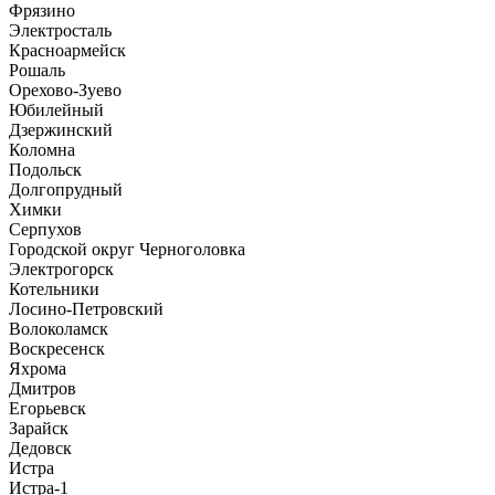
Фрязино
Электросталь
Красноармейск
Рошаль
Орехово-Зуево
Юбилейный
Дзержинский
Коломна
Подольск
Долгопрудный
Химки
Серпухов
Городской округ Черноголовка
Электрогорск
Котельники
Лосино-Петровский
Волоколамск
Воскресенск
Яхрома
Дмитров
Егорьевск
Зарайск
Дедовск
Истра
Истра-1